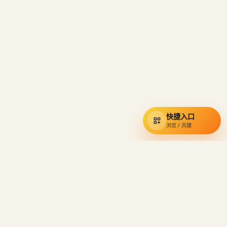
快捷入口
浏览 / 共建
通辽宇宙
知识库
小约翰可汗视频资料的民间索引，收录奇葩小国、硬核狠人与经典