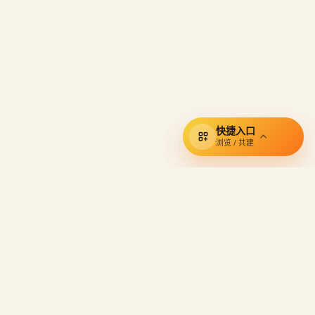
快捷入口
浏览 / 共建
其他产品
保持联系
反馈进展
TabNest
ReadCover
反馈建议
云烟花