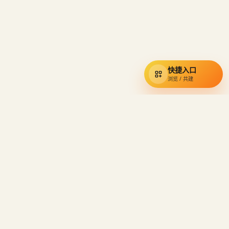
快捷入口
浏览 / 共建
通辽宇宙
知识库
小约翰可汗视频资料的民间索引，收录奇葩小国、硬核狠人与经典
语录。
栏目导航