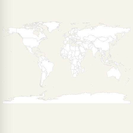
通过可视化的地图展示，帮助用户更好地理解世界地理知识。每
结合小约翰可汗的专业解读，用户不仅能学到地理知识，还能了
热门地理搜索
奇葩小国
微型国家
世界地理
国家历史
政治制度
文化探索
通辽宇宙
深度地理探索
世界地图上的奇葩小国分布情况
通辽宇宙成员国地理位置查询
交互式世界地图使用指南
袖珍国家在世界地图上的位置
太平洋岛国地理特征分析
非洲特色国家政治制度对比
加勒比海地区国家文化特色
世界地理教育资源平台