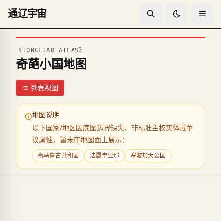
通辽宇宙
奇葩小国地图 - 世界奇特国家分布地图
世界地图探索 - 通辽宇宙成员国全球分布
通辽宇宙世界地图是一个交互式的地理可视化平台，展示全球通
《TONGLIAO ATLAS》
我们的世界地图不仅仅是一个简单的地理工具，更是一个知识探
奇葩小国地图
交互式地图功能特色
支持地图缩放、拖拽浏览和国家详情查看。用户可以通过点击地
列表视图
地图采用响应式设计，完美适配各种设备屏幕，确保在手机、平
通辽宇宙成员国地理分类
地图说明
欧洲袖珍国家
以下国家/地区因底图边界缺失、非标准主权实体或争
收录梵蒂冈、摩纳哥、圣马力诺、列支敦士登等欧洲微型国家，
议属性，暂未在地图面上展示：
太平洋岛国
包括瑙鲁、图瓦卢、帕劳等太平洋小岛国，这些国家面临着气候
南马鲁古共和国
法属圭亚那
塞波加大公国
非洲特色国家
涵盖冈比亚、斯威士兰、莱索托等非洲特色国家，这些国家在政
加勒比海地区
包括巴巴多斯、格林纳达、安提瓜和巴布达等加勒比海国家，这
世界地理教育价值